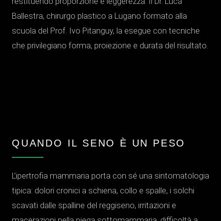
restituendo proporzione e leggerezza. Il Dr. Luca
Ballestra, chirurgo plastico a Lugano formato alla
scuola del Prof. Ivo Pitanguy, la esegue con tecniche
che privilegiano forma, proiezione e durata del risultato.
QUANDO IL SENO È UN PESO
L’ipertrofia mammaria porta con sé una sintomatologia
tipica: dolori cronici a schiena, collo e spalle, i solchi
scavati dalle spalline del reggiseno, irritazioni e
macerazioni nella piega sottomammaria, difficoltà a