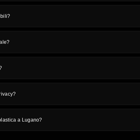
bili?
ale?
?
rivacy?
plastica a Lugano?