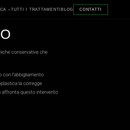
ICA
TUTTI I TRATTAMENTI
BLOG
CONTATTI
▼
NO
cniche conservative che
io con l’abbigliamento
oplastica la corregge
a affronta questo intervento