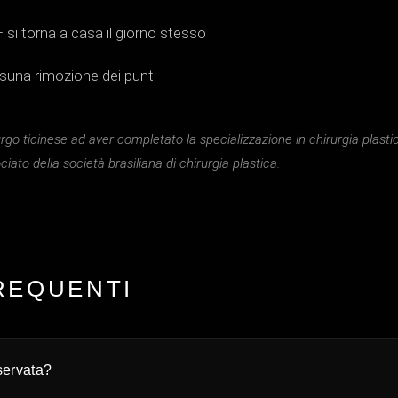
— si torna a casa il giorno stesso
essuna rimozione dei punti
irurgo ticinese ad aver completato la specializzazione in chirurgia plasti
to della società brasiliana di chirurgia plastica.
REQUENTI
servata?