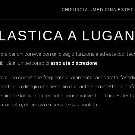
CHIRURGIA
MEDICINA ESTET
▼
LASTICA A LUGA
abbra per chi convive con un disagio funzionale ed estetico: te
ilità, in un percorso di
assoluta discrezione
.
abbra è una condizione frequente e raramente raccontata: fastid
apporti, e un disagio che pesa più di quanto si ammetta. La ninf
piccole labbra con tecniche conservative. Il Dr. Luca Ballestr
a: ascolto, chiarezza e riservatezza assoluta.