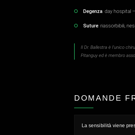
Degenza
: day hospital 
Suture
: riassorbibili, n
Il Dr. Ballestra è l’unico ch
Pitanguy ed è membro associa
DOMANDE F
La sensibilità viene pre